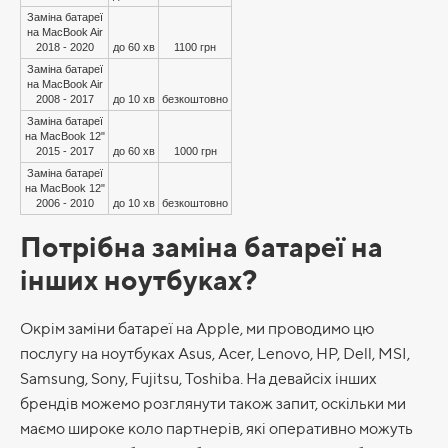
Заміна батареї
на MacBook Air
2018 - 2020
до 60 хв
1100 грн
Заміна батареї
на MacBook Air
2008 - 2017
до 10 хв
безкоштовно
Заміна батареї
на MacBook 12"
2015 - 2017
до 60 хв
1000 грн
Заміна батареї
на MacBook 12"
2006 - 2010
до 10 хв
безкоштовно
Потрібна заміна батареї на
інших ноутбуках?
Окрім заміни батареї на Apple, ми проводимо цю
послугу на ноутбуках Asus, Acer, Lenovo, HP, Dell, MSI,
Samsung, Sony, Fujitsu, Toshiba. На девайсіх інших
брендів можемо розглянути також запит, оскільки ми
маємо широке коло партнерів, які оперативно можуть