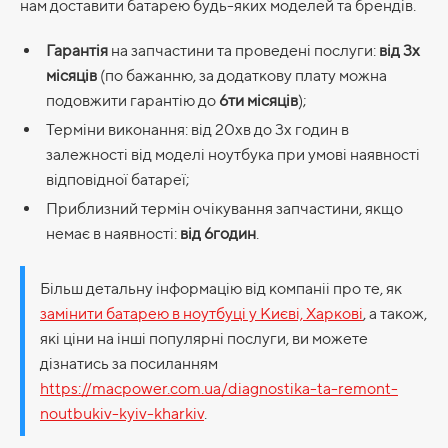
нам доставити батарею будь-яких моделей та брендів.
Гарантія
на запчастини та проведені послуги:
від 3х
місяців
(по бажанню, за додаткову плату можна
подовжити гарантію до
6ти місяців
);
Терміни виконання: від 20хв до 3х годин в
залежності від моделі ноутбука при умові наявності
відповідної батареї;
Приблизний термін очікування запчастини, якщо
немає в наявності:
від 6годин
.
Більш детальну інформацію від компаніі про те, як
замінити батарею в ноутбуці у Києві, Харкові
, а також,
які ціни на інші популярні послуги, ви можете
дізнатись за посиланням
https://macpower.com.ua/diagnostika-ta-remont-
noutbukiv-kyiv-kharkiv
.