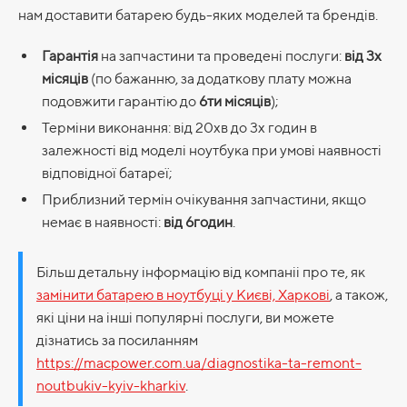
нам доставити батарею будь-яких моделей та брендів.
Гарантія
на запчастини та проведені послуги:
від 3х
місяців
(по бажанню, за додаткову плату можна
подовжити гарантію до
6ти місяців
);
Терміни виконання: від 20хв до 3х годин в
залежності від моделі ноутбука при умові наявності
відповідної батареї;
Приблизний термін очікування запчастини, якщо
немає в наявності:
від 6годин
.
Більш детальну інформацію від компаніі про те, як
замінити батарею в ноутбуці у Києві, Харкові
, а також,
які ціни на інші популярні послуги, ви можете
дізнатись за посиланням
https://macpower.com.ua/diagnostika-ta-remont-
noutbukiv-kyiv-kharkiv
.