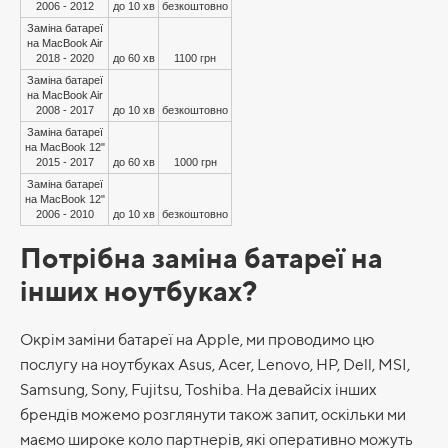
2006 - 2012
до 10 хв
безкоштовно
Заміна батареї
на MacBook Air
2018 - 2020
до 60 хв
1100 грн
Заміна батареї
на MacBook Air
2008 - 2017
до 10 хв
безкоштовно
Заміна батареї
на MacBook 12"
2015 - 2017
до 60 хв
1000 грн
Заміна батареї
на MacBook 12"
2006 - 2010
до 10 хв
безкоштовно
Потрібна заміна батареї на
інших ноутбуках?
Окрім заміни батареї на Apple, ми проводимо цю
послугу на ноутбуках Asus, Acer, Lenovo, HP, Dell, MSI,
Samsung, Sony, Fujitsu, Toshiba. На девайсіх інших
брендів можемо розглянути також запит, оскільки ми
маємо широке коло партнерів, які оперативно можуть